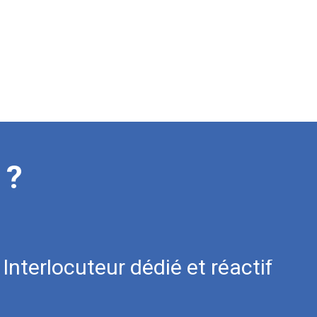
?
 ?
I
n
t
e
r
l
o
c
u
t
e
u
r
d
é
d
i
é
e
t
r
é
a
c
t
i
f