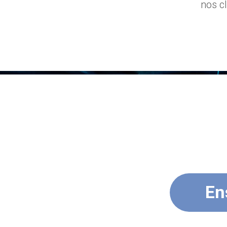
nos c
En