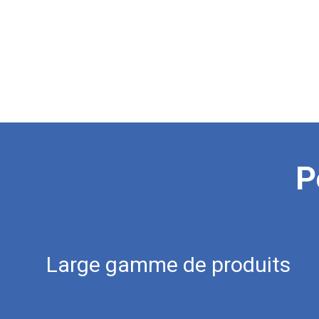
P
L
a
r
g
e
g
a
m
m
e
d
e
p
r
o
d
u
i
t
s