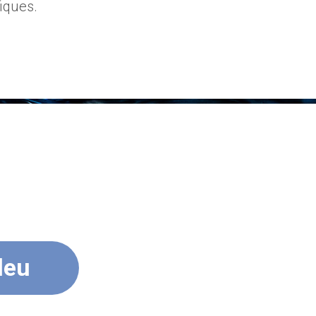
iques.
leu