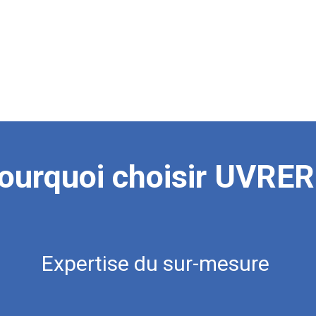
Pourquoi choisir UVRER 
ourquoi choisir UVRER
E
x
p
e
r
t
i
s
e
d
u
s
u
r
-
m
e
s
u
r
e