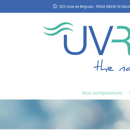
303 route de Brignais - RD42 69230 St Geni
Nos compétences